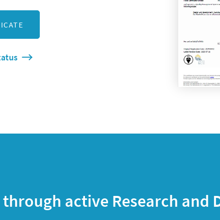
FICATE
tatus
n through active Research and